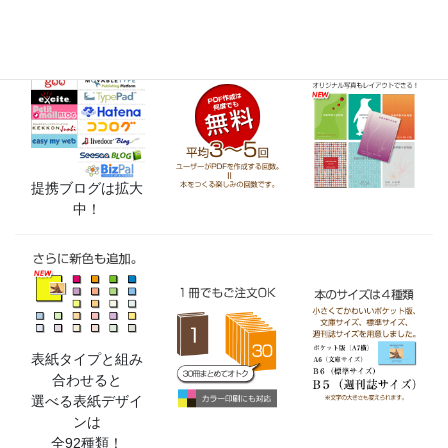
MyBooks.jpの特徴
提携ブログは拡大
中！
表紙タイプと組み
合わせると
選べる表紙デザイ
ンは
全92種類！