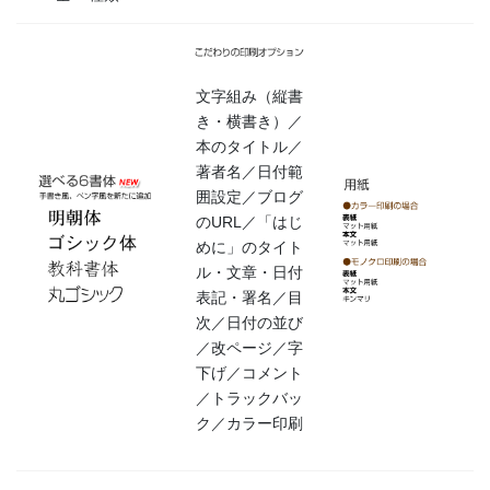
文字組み（縦書
き・横書き）／
本のタイトル／
著者名／日付範
囲設定／ブログ
のURL／「はじ
めに」のタイト
ル・文章・日付
表記・署名／目
次／日付の並び
／改ページ／字
下げ／コメント
／トラックバッ
ク／カラー印刷