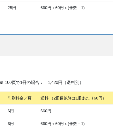
25円
660円＋60円ｘ(冊数－1)
 100頁で1冊の場合： 1,420円（送料別）
印刷料金／頁
送料 （2冊目以降は1冊あたり60円）
6円
660円
6円
660円＋60円ｘ(冊数－1)