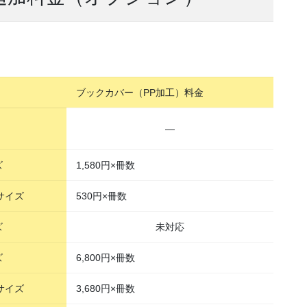
ブックカバー（PP加工）料金
―
ズ
1,580円×冊数
6サイズ
530円×冊数
ズ
未対応
ズ
6,800円×冊数
6サイズ
3,680円×冊数