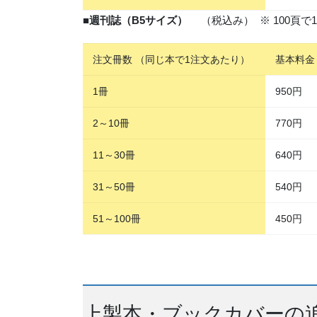
■
週刊誌（B5サイズ）
（税込み） ※ 100頁で1
注文冊数 （同じ本で1注文あたり）
基本料金
1冊
950円
2～10冊
770円
11～30冊
640円
31～50冊
540円
51～100冊
450円
上製本・ブックカバーの