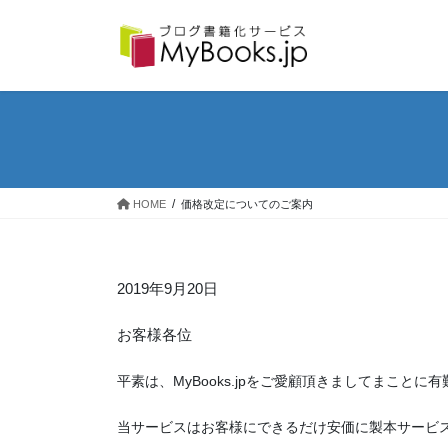
コ
ナ
ン
ビ
テ
ゲ
ン
ー
ツ
シ
へ
ョ
ス
ン
キ
に
ッ
移
プ
動
HOME
価格改定についてのご案内
2019年9月20日
お客様各位
平素は、MyBooks.jpをご愛顧頂きましてまことに
当サービスはお客様にできるだけ安価に製本サービ