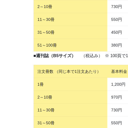
2～10冊
730円
11～30冊
550円
31～50冊
450円
51～100冊
380円
■
週刊誌（B5サイズ）
（税込み） ※ 100頁で1
注文冊数 （同じ本で1注文あたり）
基本料金
1冊
1,200円
2～10冊
970円
11～30冊
730円
31～50冊
550円