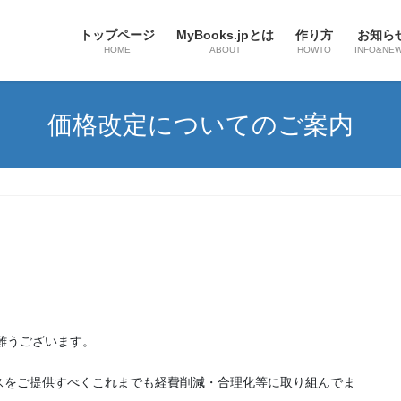
トップページ
MyBooks.jpとは
作り方
お知ら
HOME
ABOUT
HOWTO
INFO&NE
価格改定についてのご案内
有難うございます。
スをご提供すべくこれまでも経費
削減・合理化等に取り組んでま