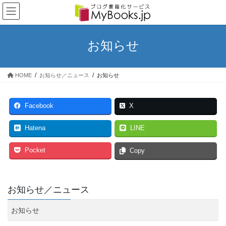
コ
ナ
ン
ビ
テ
ゲ
ン
ー
お知らせ
ツ
シ
へ
ョ
ス
ン
HOME
お知らせ／ニュース
お知らせ
キ
に
ッ
移
プ
動
Facebook
X
Hatena
LINE
Pocket
Copy
お知らせ／ニュース
お知らせ