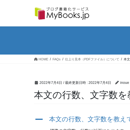
コ
ナ
ン
ビ
テ
ゲ
ン
ー
ツ
シ
へ
ョ
ス
ン
キ
に
ッ
移
プ
動
HOME
FAQs
仕上り見本（PDFファイル）について
本文
2022年7月4日
/ 最終更新日時 :
2022年7月4日
inoue
本文の行数、文字数を
A
本文の行数、文字数を教え