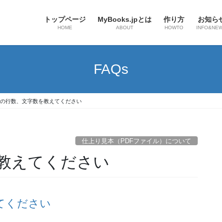
トップページ
MyBooks.jpとは
作り方
お知ら
HOME
ABOUT
HOWTO
INFO&NE
FAQs
の行数、文字数を教えてください
仕上り見本（PDFファイル）について
教えてください
てください