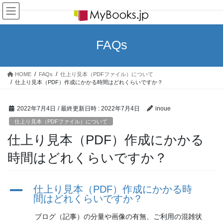
コ
ナ
ン
ビ
テ
ゲ
ン
ー
FAQs
ツ
シ
へ
ョ
ス
ン
HOME
FAQs
仕上り見本（PDFファイル）について
キ
に
仕上り見本（PDF）作成にかかる時間はどれくらいですか？
ッ
移
プ
動
2022年7月4日
/ 最終更新日時 :
2022年7月4日
inoue
仕上り見本（PDFファイル）について
仕上り見本（PDF）作成にかかる
時間はどれくらいですか？
A
仕上り見本（PDF）作成にかかる時
間はどれくらいですか？
ブログ（記事）の分量や画像の有無、ご利用の混雑状