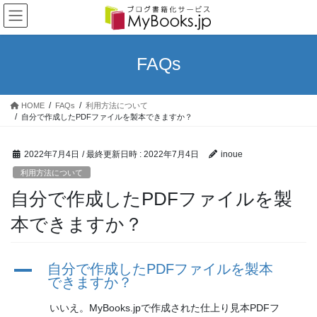
コ
ナ
ン
ビ
テ
ゲ
ン
ー
FAQs
ツ
シ
へ
ョ
ス
ン
HOME
FAQs
利用方法について
キ
に
自分で作成したPDFファイルを製本できますか？
ッ
移
プ
動
2022年7月4日
/ 最終更新日時 :
2022年7月4日
inoue
利用方法について
自分で作成したPDFファイルを製
本できますか？
A
自分で作成したPDFファイルを製本
できますか？
いいえ。MyBooks.jpで作成された仕上り見本PDFフ