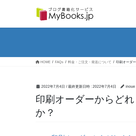
コ
ナ
ン
ビ
テ
ゲ
ン
ー
ツ
シ
へ
ョ
ス
ン
キ
に
ッ
移
プ
動
HOME
FAQs
料金・ご注文・発送について
印刷オーダー
2022年7月4日
/ 最終更新日時 :
2022年7月4日
inoue
印刷オーダーからどれ
か？