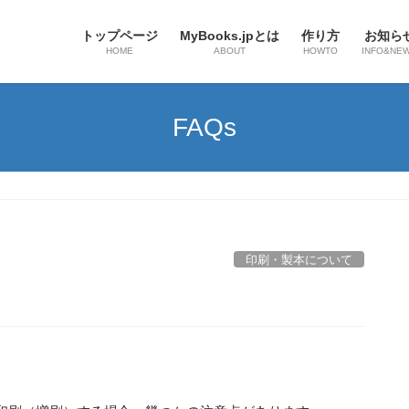
トップページ
MyBooks.jpとは
作り方
お知ら
HOME
ABOUT
HOWTO
INFO&NE
FAQs
印刷・製本について