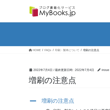
コ
ナ
ン
ビ
テ
ゲ
ン
ー
ツ
シ
へ
ョ
ス
ン
キ
に
ッ
移
プ
動
HOME
FAQs
印刷・製本について
増刷の注意点
2022年7月4日
/ 最終更新日時 :
2022年7月4日
inoue
増刷の注意点
A
増刷の注意点