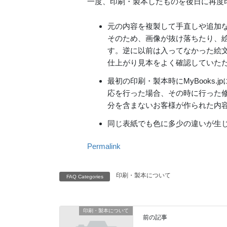
一度、印刷・製本したものを後日に再度
元の内容を複製して手直しや追加
そのため、画像が抜け落ちたり、
す。逆に以前は入ってなかった絵
仕上がり見本をよく確認していた
最初の印刷・製本時にMyBooks.j
応を行った場合、その時に行った修正
分を含まないお客様が作られた内
同じ表紙でも色に多少の違いが生
Permalink
印刷・製本について
FAQ Categories
印刷・製本について
前の記事