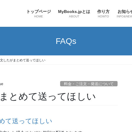
トップページ
MyBooks.jpとは
作り方
お知ら
HOME
ABOUT
HOWTO
INFO&NE
FAQs
文したがまとめて送ってほしい
料金・ご注文・発送について
ue
まとめて送ってほしい
めて送ってほしい