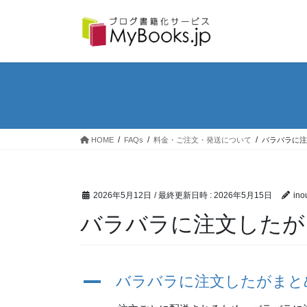
コ
ナ
ン
ビ
テ
ゲ
ン
ー
ツ
シ
へ
ョ
ス
ン
キ
に
ッ
移
プ
動
HOME
FAQs
料金・ご注文・発送について
バラバラに注
2026年5月12日
/ 最終更新日時 :
2026年5月15日
ino
バラバラに注文したが
A
バラバラに注文したがまと