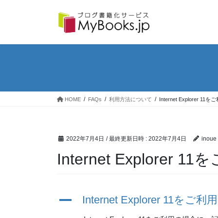
コ
ナ
ン
ビ
テ
ゲ
ン
ー
ツ
シ
へ
ョ
ス
ン
キ
に
ッ
移
プ
動
HOME
FAQs
利用方法について
Internet Explorer
2022年7月4日
/ 最終更新日時 :
2022年7月4日
inoue
Internet Explore
A
Internet Explorer 1