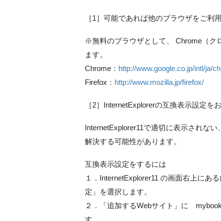
［1］可能であれば他のブラウザをご利
※無料のブラウザとして、 Chrome（ク
ます。
Chrome：
http://www.google.co.jp/intl/ja/
Firefox：
http://www.mozilla.jp/firefox/
［2］InternetExplorerの互換表示設
InternetExplorer11で適切に
解決する可能性があります。
互換表示設定をするには
１．InternetExplorer11 の画
定」を選択します。
２．「追加するWebサイト」に mybo
す。