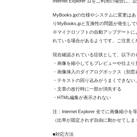
Internet Explorer 11をご利
MyBooks.jpの仕様やシステムに変更はありま
りMyBooks.jpと互換性の問題が発生
※マイクロソフトの自動アップデートによって、知
れている場合があるようです。ご注意く
現在確認されている症状として、以下の
・画像を縮小してもプレビューや仕上り
・画像挿入のダイアログボックス（別窓
・テキストの回り込みがうまくできない
・文章の改行時に一部が消失する
・HTML編集が表示されない
注：Internet Explorer 全てに
（比率が固定されず自由に動かせてしま
■対応方法