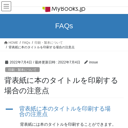
コ
ナ
ン
ビ
テ
ゲ
ン
ー
FAQs
ツ
シ
へ
ョ
ス
ン
HOME
FAQs
印刷・製本について
キ
に
背表紙に本のタイトルを印刷する場合の注意点
ッ
移
プ
動
2022年7月4日
/ 最終更新日時 :
2022年7月4日
inoue
印刷・製本について
背表紙に本のタイトルを印刷する
場合の注意点
A
背表紙に本のタイトルを印刷する場
合の注意点
背表紙には本のタイトルを印刷することができます。