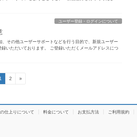
ユーザー登録・ログインについて
意
完了通知、その他ユーザーサポートなどを行う目的で、新規ユーザー
登録いただいております。 ご登録いただくメールアドレスにつ
固
固
1
2
»
定
定
ペ
ペ
ー
ー
ジ
ジ
の仕上りについて
料金について
お支払方法
ご利用規約