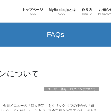
トップページ
MyBooks.jpとは
作り方
お知ら
HOME
ABOUT
HOWTO
INFO&NE
FAQs
ンについて
ユーザー登録・ログインについて
さい。 会員メニューの「個人設定」をクリック タブの中から「退
リックしてください。 以上で、退会手続きは完了です。※よろ