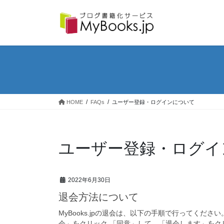
コ
ナ
ン
ビ
テ
ゲ
ン
ー
ツ
シ
へ
ョ
ス
ン
キ
に
ッ
移
プ
動
HOME
FAQs
ユーザー登録・ログインについて
ユーザー登録・ログイ
2022年6月30日
退会方法について
MyBooks.jpの退会は、以下の手順で行ってくだ
会」をクリック 「同意」して、「退会します」をク