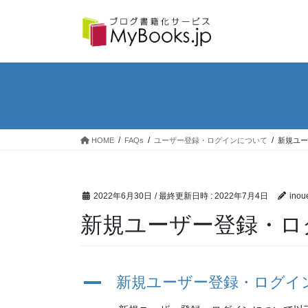
コ
ナ
ン
ビ
テ
ゲ
ン
ー
ツ
シ
へ
ョ
ス
ン
キ
に
ッ
移
プ
動
HOME
FAQs
ユーザー登録・ログインについて
新規ユー
2022年6月30日
/ 最終更新日時 :
2022年7月4日
inou
新規ユーザー登録・ロ
A
新規ユーザー登録・ログイ