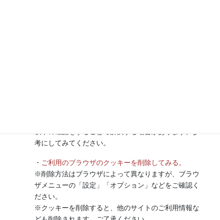
Safari（Win / Mac）はあらかじめ、設定＞セキ
ュリティにて、クッキーを「常に受け入れる」
に設定してください。
「訪問したページのサーバーからのみ受け入れ
る」では正しく動作しません。
【動作がおかしいと思ったら】
正しく操作しているのに、「うまく文字が入力でき
ない」、「ボタンをクリックしても反応がない」など
操作がうまくいかない場合は、ご利用のブラウザに原
因がある場合があります。
以下の確認をすることで解決する場合があります。参
考にしてみてください。
・
ご利用のブラウザのクッキーを削除してみる。
※削除方法はブラウザによって異なりますが、ブラウ
ザメニューの「設定」「オプション」などをご確認く
ださい。
※クッキーを削除すると、他のサイトのご利用情報な
ども削除されます。ご了承ください。